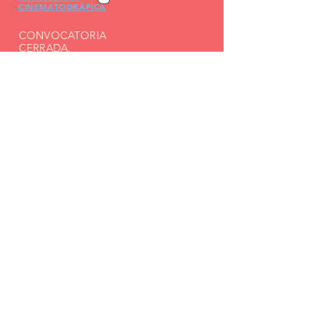
CINEMATOGRÁFICA
CONVOCATORIA
CERRADA.
Organizamos
festivales, muestras
y eventos para
promover la
cultura
cinematográfica y
crear espacios de
encuentro para la
comunidad.