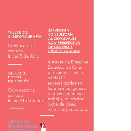
SERVICIOS Y
TALLER DE
CONSULTORÍA
CINEFOTOGRAFÍA
AUDIOVISUALES
CON PERSPECTIVA
Convocatoria
DE GÉNERO Y
cerrada.
ÉNFASIS EN DDHH
Inicio 5 de Julio
A través de Dragona
Estudios de Cine,
ofrecemos servicios
TALLER DE
CORTO
a ONG´s
DE FICCIÓN
especializadas en
feminismos, género,
Convocatoria
derechos humanos,
cerrada
trabajo, migracion,
Inicio 21 de Junio
lucha de clses,
infancias y sociedad.
IMPROCINE.
ENCUENTRO DE
REALIZACIÓN