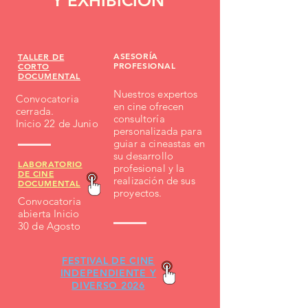
Y EXHIBICIÓN
ASESORÍA
TALLER DE
PROFESIONAL
CORTO
DOCUMENTAL
Nuestros expertos
Convocatoria
en cine ofrecen
cerrada.
consultoría
Inicio 22 de Junio
personalizada para
guiar a cineastas en
su desarrollo
LABORATORIO
profesional y la
DE CINE
realización de sus
DOCUMENTAL
proyectos.
Convocatoria
abierta Inicio
30 de Agosto
FESTIVAL DE CINE
INDEPENDIENTE Y
DIVERSO 2026