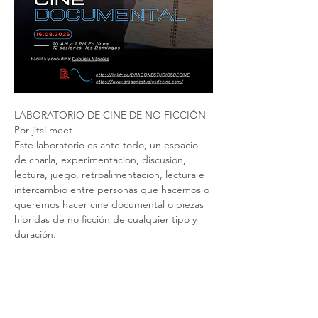
LABORATORIO DE CINE DE NO FICCIÓN
Por jitsi meet
Este laboratorio es ante todo, un espacio 
de charla, experimentacion, discusion, 
lectura, juego, retroalimentacion, lectura e 
intercambio entre personas que hacemos o 
queremos hacer cine documental o piezas 
hibridas de no ficción de cualquier tipo y 
duración.
Modalidad: en línea con prácticas y 
realización de piezas desde casa. Dirigido a 
personas principiantes que deseen entrar 
al mundo de la realización de cine de n 
ficción. Que tengan, o no, conocimiento 