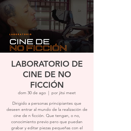
LABORATORIO DE
CINE DE NO
FICCIÓN
dom 30 de ago
  |  
por jitsi meet
Dirigido a personas principiantes que
deseen entrar al mundo de la realización de
cine de n ficción. Que tengan, o no,
conocimiento previo pero que puedan
grabar y editar piezas pequeñas con el