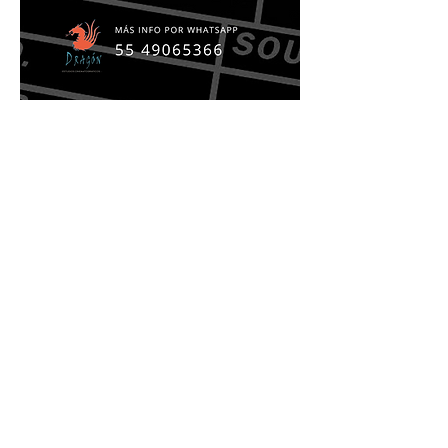
🎬 Taller de Cine de Ficción: 
Realiza tu Cortometraje
¡Crea tu propio cortometraje desde cero 
con equipo profesional y acompañamiento 
paso a paso!
🗓️ Fechas y Horarios
10 sesiones presenciales y en línea
📅 
Sábados de 11:00 p.m. a 3:00 p.m.
Mostrar más
Compartir este evento