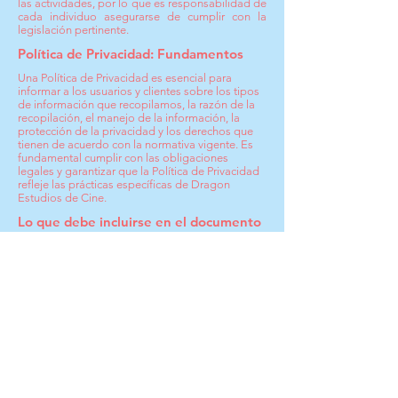
las actividades, por lo que es responsabilidad de
cada individuo asegurarse de cumplir con la
legislación pertinente.
Política de Privacidad: Fundamentos
Una Política de Privacidad es esencial para
informar a los usuarios y clientes sobre los tipos
de información que recopilamos, la razón de la
recopilación, el manejo de la información, la
protección de la privacidad y los derechos que
tienen de acuerdo con la normativa vigente. Es
fundamental cumplir con las obligaciones
legales y garantizar que la Política de Privacidad
refleje las prácticas específicas de Dragon
Estudios de Cine.
Lo que debe incluirse en el documento
de Política de Privacidad
Nuestra Política de Privacidad aborda cuestiones
relevantes como los tipos de información
recopilada, los procedimientos de recopilación,
el propósito de la recopilación, el manejo de la
información, el compartir información con
terceros, los derechos de los usuarios y clientes
según las leyes de privacidad, y otras prácticas
específicas. Para obtener más detalles sobre
nuestras prácticas de privacidad, consulte
nuestra Política de Privacidad completa.